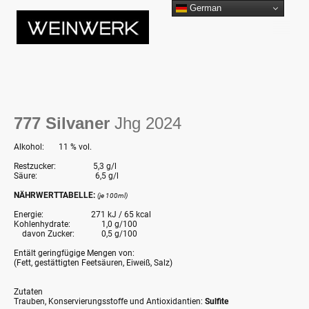
German
777 Silvaner
Jhg 2024
Alkohol: 11 % vol.
Restzucker: 5,3 g/l
Säure: 6,5 g/l
NÄHRWERTTABELLE:
(je 100ml)
Energie: 271 kJ / 65 kcal
Kohlenhydrate: 1,0 g/100
davon Zucker: 0,5 g/100
Entält geringfügige Mengen von:
(Fett, gestättigten Feetsäuren, Eiweiß, Salz)
Zutaten
Trauben, Konservierungsstoffe und Antioxidantien:
Sulfite