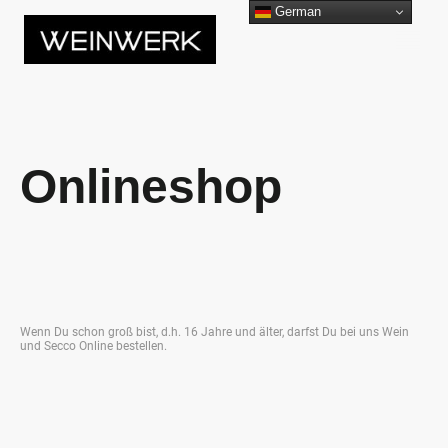
German
Onlineshop
Wenn Du schon groß bist, d.h. 16 Jahre und älter, darfst Du bei uns Wein
und Secco Online bestellen.