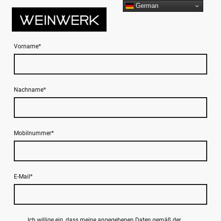
German
Vorname
*
Nachname
*
Mobilnummer
*
E-Mail
*
Ich willige ein, dass meine angegebenen Daten gemäß der