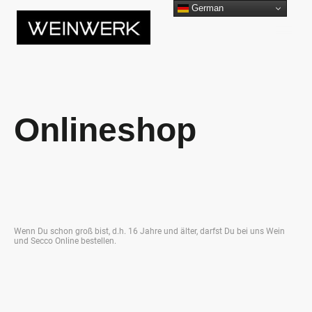
German
Onlineshop
Wenn Du schon groß bist, d.h. 16 Jahre und älter, darfst Du bei uns Wein
und Secco Online bestellen.