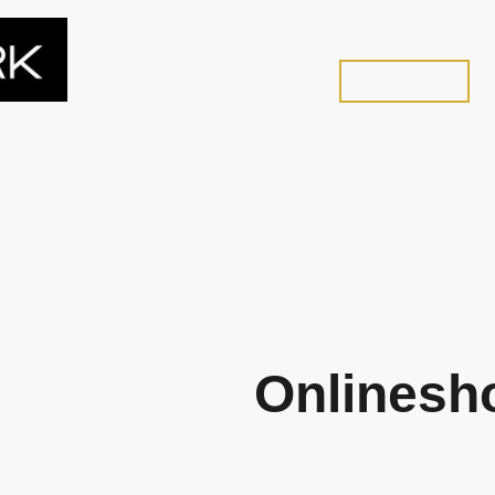
HOME
Weingut
Weinmanufaktur
Sp
Touren Gruppen
Event
Onlineshop
Onlinesh