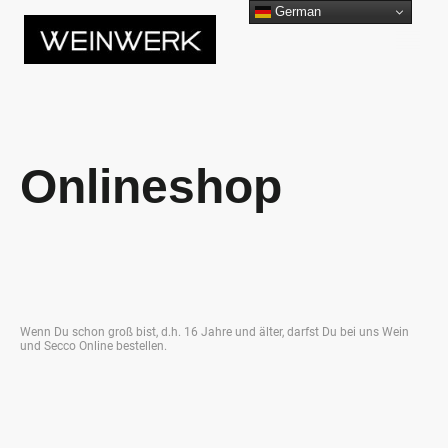
German
Onlineshop
Wenn Du schon groß bist, d.h. 16 Jahre und älter, darfst Du bei uns Wein
und Secco Online bestellen.